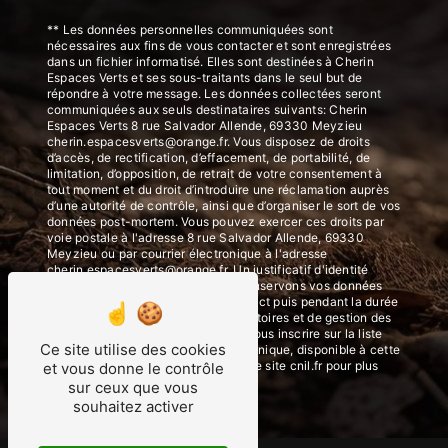
** Les données personnelles communiquées sont
nécessaires aux fins de vous contacter et sont enregistrées
dans un fichier informatisé. Elles sont destinées à Cherin
Espaces Verts et ses sous-traitants dans le seul but de
répondre à votre message. Les données collectées seront
communiquées aux seuls destinataires suivants: Cherin
Espaces Verts 8 rue Salvador Allende, 69330 Meyzieu
cherin.espacesverts@orange.fr. Vous disposez de droits
d’accès, de rectification, d’effacement, de portabilité, de
limitation, d’opposition, de retrait de votre consentement à
tout moment et du droit d’introduire une réclamation auprès
d’une autorité de contrôle, ainsi que d’organiser le sort de vos
données post-mortem. Vous pouvez exercer ces droits par
voie postale à l'adresse 8 rue Salvador Allende, 69330
Meyzieu ou par courrier électronique à l'adresse
cherin.espacesverts@orange.fr. Un justificatif d'identité
pourra vous être demandé. Nous conservons vos données
pendant la période de prise de contact puis pendant la durée
de prescription légale aux fins probatoires et de gestion des
contentieux. Vous avez le droit de vous inscrire sur la liste
Ce site utilise des cookies
d'opposition au démarchage téléphonique, disponible à cette
adresse:
Bloctel.gouv.fr
. Consultez le site cnil.fr pour plus
et vous donne le contrôle
d’informations sur vos droits.
sur ceux que vous
souhaitez activer