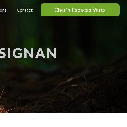
Cherin Espaces Verts
ions
Contact
USIGNAN