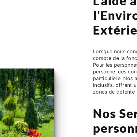
L'aide 
l'Envi
Extéri
Lorsque nous conc
compte de la foncti
Pour les personnes
personne, ces con
particulière. Nos
inclusifs, offrant
zones de détente 
Nos Ser
person