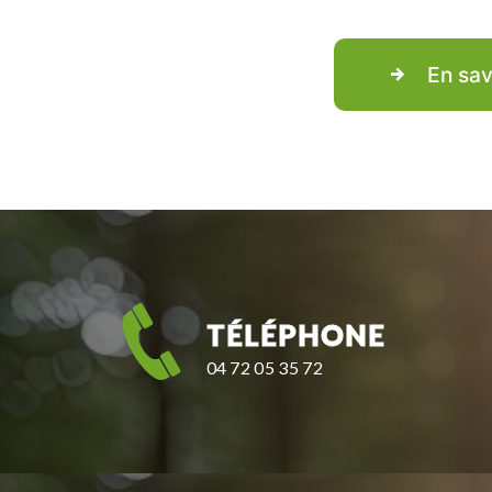
En sav
TÉLÉPHONE
04 72 05 35 72