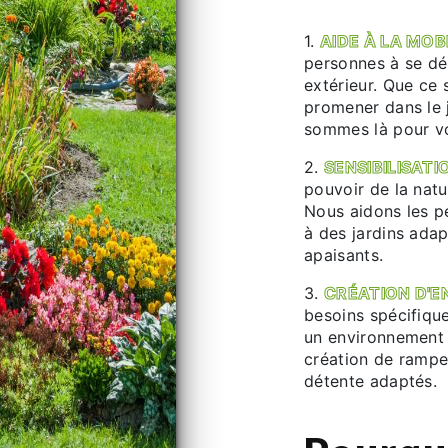
1.
AIDE À LA MOBI
personnes à se dé
extérieur. Que ce 
promener dans le j
sommes là pour v
2.
SENSIBILISATI
pouvoir de la natu
Nous aidons les p
à des jardins adap
apaisants.
3.
CRÉATION D'E
besoins spécifiqu
un environnement e
création de rampe
détente adaptés.