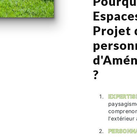
Pourqu
Espace
Projet 
person
d'Amén
?
EXPERTIS
paysagisme
comprenons
l'extérieur
PERSONNA