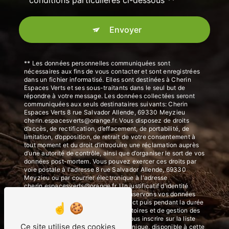
Envoyer
** Les données personnelles communiquées sont
nécessaires aux fins de vous contacter et sont enregistrées
dans un fichier informatisé. Elles sont destinées à Cherin
Espaces Verts et ses sous-traitants dans le seul but de
répondre à votre message. Les données collectées seront
communiquées aux seuls destinataires suivants: Cherin
Espaces Verts 8 rue Salvador Allende, 69330 Meyzieu
cherin.espacesverts@orange.fr. Vous disposez de droits
d’accès, de rectification, d’effacement, de portabilité, de
limitation, d’opposition, de retrait de votre consentement à
tout moment et du droit d’introduire une réclamation auprès
d’une autorité de contrôle, ainsi que d’organiser le sort de vos
données post-mortem. Vous pouvez exercer ces droits par
voie postale à l'adresse 8 rue Salvador Allende, 69330
Meyzieu ou par courrier électronique à l'adresse
cherin.espacesverts@orange.fr. Un justificatif d'identité
pourra vous être demandé. Nous conservons vos données
pendant la période de prise de contact puis pendant la durée
de prescription légale aux fins probatoires et de gestion des
contentieux. Vous avez le droit de vous inscrire sur la liste
Ce site utilise des cookies
d'opposition au démarchage téléphonique, disponible à cette