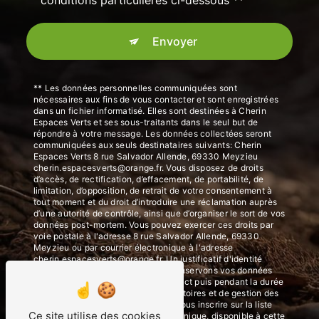
Envoyer
** Les données personnelles communiquées sont
nécessaires aux fins de vous contacter et sont enregistrées
dans un fichier informatisé. Elles sont destinées à Cherin
Espaces Verts et ses sous-traitants dans le seul but de
répondre à votre message. Les données collectées seront
communiquées aux seuls destinataires suivants: Cherin
Espaces Verts 8 rue Salvador Allende, 69330 Meyzieu
cherin.espacesverts@orange.fr. Vous disposez de droits
d’accès, de rectification, d’effacement, de portabilité, de
limitation, d’opposition, de retrait de votre consentement à
tout moment et du droit d’introduire une réclamation auprès
d’une autorité de contrôle, ainsi que d’organiser le sort de vos
données post-mortem. Vous pouvez exercer ces droits par
voie postale à l'adresse 8 rue Salvador Allende, 69330
Meyzieu ou par courrier électronique à l'adresse
cherin.espacesverts@orange.fr. Un justificatif d'identité
pourra vous être demandé. Nous conservons vos données
pendant la période de prise de contact puis pendant la durée
de prescription légale aux fins probatoires et de gestion des
contentieux. Vous avez le droit de vous inscrire sur la liste
Ce site utilise des cookies
d'opposition au démarchage téléphonique, disponible à cette